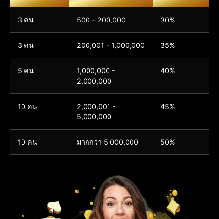
3 คน
500 - 200,000
30%
3 คน
200,001 - 1,000,000
35%
5 คน
1,000,000 -
40%
2,000,000
10 คน
2,000,001 -
45%
5,000,000
10 คน
มากกว่า 5,000,000
50%