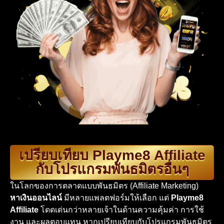
เปรียบเทียบ Playme8 Affiliate
กับโปรแกรมพันธมิตรอื่นๆ
ในโลกของการตลาดแบบพันธมิตร (Affiliate Marketing)
หาเงินออนไลน์
มีหลายแพลตฟอร์มให้เลือก แต่
Playme8
Affiliate
โดดเด่นกว่าหลายเจ้าในด้านความคุ้มค่า การใช้
งาน และผลตอบแทน หากเปรียบเทียบกับโปรแกรมพันธมิตร