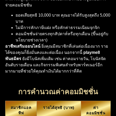
จ่ายคอมมิชชั่น
ยอดเสียสุทธิ 10,000 บาท คุณอาจได้รับสูงสุดถึง 5,000
บาท
ไม่มีการหักภาษีแฝง หรือหักค่าธรรมเนียมจุกจิก
คอมมิชชั่นจ่ายตรงทุกสัปดาห์หรือทุกเดือน (ขึ้นอยู่กับ
นโยบายช่วงเวลา)
อาชีพเสริมออนไลน์
ยิ่งคุณมีสมาชิกที่เล่นต่อเนื่องมาก ราย
ได้ของคุณก็ยิ่งมั่นคงและต่อเนื่อง นอกจากนี้
playme8
พันธมิตร
ยังมีโบนัสเพิ่มเติม เช่น ค่าคอมรายวัน, โบนัสจัด
อันดับรายเดือน และกิจกรรมพิเศษสำหรับพาร์ทเนอร์อีก
มากมายที่ช่วยให้คุณทำเงินได้มากกว่าที่คิด
การคำนวณค่าคอมมิชชั่น
สมาชิกแอค
รายได้สุทธิ (บาท)
ค่า
ทีฟ
คอมมิชชั่น