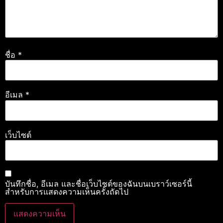
ชื่อ
*
อีเมล
*
เว็บไซต์
บันทึกชื่อ, อีเมล และชื่อเว็บไซต์ของฉันบนเบราว์เซอร์นี้
สำหรับการแสดงความเห็นครั้งถัดไป