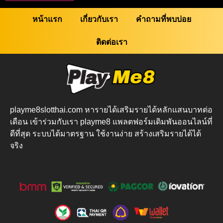
หน้าแรก
เกี่ยวกับเรา
คำถามที่พบบ่อย
ติดต่อเรา
playme8slotthai.com หารายได้เสริมรายได้หลักแสนบาทต่อ
เดือน เข้าร่วมกับเรา playme8 แพลตฟอร์มเดิมพันออนไลน์ที่
ดีที่สุด ระบบได้มาตรฐาน ใช้งานง่าย สร้างเสริมรายได้ได้
จริง