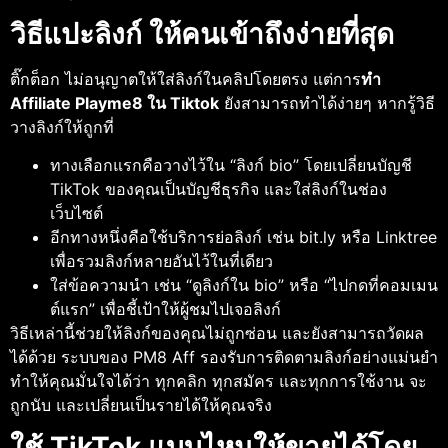
วิธีแปะลิงก์ ให้คนเข้าถึงง่ายที่สุด
ติ๊กต็อก ไม่อนุญาตให้ใส่ลิงก์ในคลิปโดยตรง แต่การ
ทํา
Affiliate Playme8 ใน Tiktok
ยังสามารถทำได้ง่ายๆ หากรู้วิธี
วางลิงก์ให้ถูกที่
ทางเลือกแรกคือวางไว้ใน “ลิงก์ bio” โดยเปลี่ยนบัญชี
TikTok ของคุณเป็นบัญชีธุรกิจ และใส่ลิงก์ในช่อง
เว็บไซต์
อีกทางหนึ่งคือใช้บริการย่อลิงก์ เช่น bit.ly หรือ Linktree
เพื่อรวมลิงก์หลายอันไว้ในที่เดียว
ใส่ข้อความนำ เช่น “ดูลิงก์ใน bio” หรือ “ไปกดที่คอมเมน
ต์แรก” เพื่อชี้เป้าให้ผู้ชมไปเจอลิงก์
วิธีเหล่านี้ช่วยให้ลิงก์ของคุณไม่ถูกซ่อน และยังสามารถวัดผล
ได้ด้วย ระบบของ PM8 Aff รองรับการติดตามลิงก์อย่างแม่นยำ
ทำให้คุณมั่นใจได้ว่า ทุกคลิก ทุกสมัคร และทุกการใช้งาน จะ
ถูกนับ และเปลี่ยนเป็นรายได้ให้คุณจริง
ใช้ TikTok แบบไหนให้ขายได้โดย