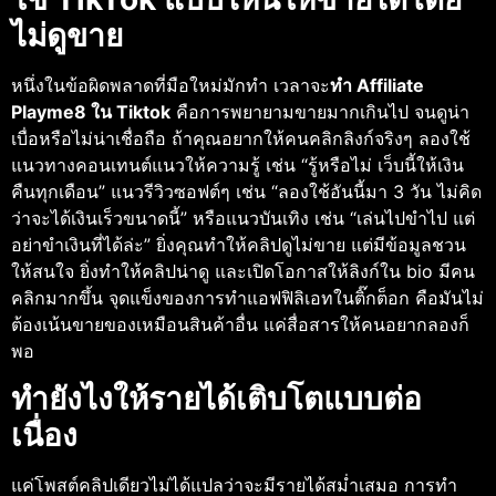
ไม่ดูขาย
หนึ่งในข้อผิดพลาดที่มือใหม่มักทำ เวลาจะ
ทํา Affiliate
Playme8 ใน Tiktok
คือการพยายามขายมากเกินไป จนดูน่า
เบื่อหรือไม่น่าเชื่อถือ ถ้าคุณอยากให้คนคลิกลิงก์จริงๆ ลองใช้
แนวทางคอนเทนต์แนวให้ความรู้ เช่น “รู้หรือไม่ เว็บนี้ให้เงิน
คืนทุกเดือน” แนวรีวิวซอฟต์ๆ เช่น “ลองใช้อันนี้มา 3 วัน ไม่คิด
ว่าจะได้เงินเร็วขนาดนี้” หรือแนวบันเทิง เช่น “เล่นไปขำไป แต่
อย่าขำเงินที่ได้ล่ะ” ยิ่งคุณทำให้คลิปดูไม่ขาย แต่มีข้อมูลชวน
ให้สนใจ ยิ่งทำให้คลิปน่าดู และเปิดโอกาสให้ลิงก์ใน bio มีคน
คลิกมากขึ้น จุดแข็งของการทําแอฟฟิลิเอทในติ๊กต็อก คือมันไม่
ต้องเน้นขายของเหมือนสินค้าอื่น แค่สื่อสารให้คนอยากลองก็
พอ
ทำยังไงให้รายได้เติบโตแบบต่อ
เนื่อง
แค่โพสต์คลิปเดียวไม่ได้แปลว่าจะมีรายได้สม่ำเสมอ การทํา