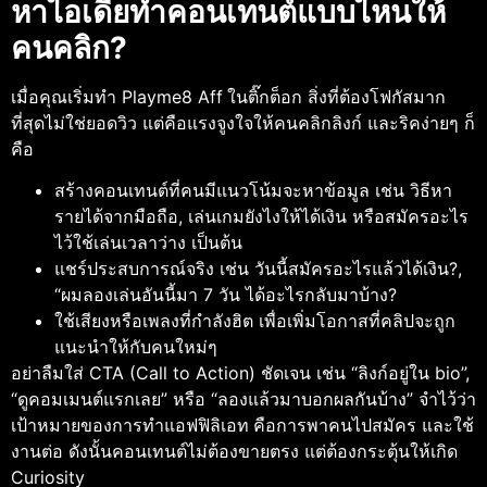
หาไอเดียทำคอนเทนต์แบบไหนให้
คนคลิก?
เมื่อคุณเริ่มทํา Playme8 Aff
ในติ๊กต็อก สิ่งที่ต้องโฟกัสมาก
ที่สุดไม่ใช่ยอดวิว แต่คือแรงจูงใจให้คนคลิกลิงก์ และริคง่ายๆ ก็
คือ
สร้างคอนเทนต์ที่คนมีแนวโน้มจะหาข้อมูล เช่น วิธีหา
รายได้จากมือถือ, เล่นเกมยังไงให้ได้เงิน หรือสมัครอะไร
ไว้ใช้เล่นเวลาว่าง เป็นต้น
แชร์ประสบการณ์จริง เช่น วันนี้สมัครอะไรแล้วได้เงิน?,
“ผมลองเล่นอันนี้มา 7 วัน ได้อะไรกลับมาบ้าง?
ใช้เสียงหรือเพลงที่กำลังฮิต เพื่อเพิ่มโอกาสที่คลิปจะถูก
แนะนำให้กับคนใหม่ๆ
อย่าลืมใส่ CTA (Call to Action) ชัดเจน เช่น “ลิงก์อยู่ใน bio”,
“ดูคอมเมนต์แรกเลย” หรือ “ลองแล้วมาบอกผลกันบ้าง” จำไว้ว่า
เป้าหมายของการทําแอฟฟิลิเอท
คือการพาคนไปสมัคร และใช้
งานต่อ ดังนั้นคอนเทนต์ไม่ต้องขายตรง แต่ต้องกระตุ้นให้เกิด
Curiosity