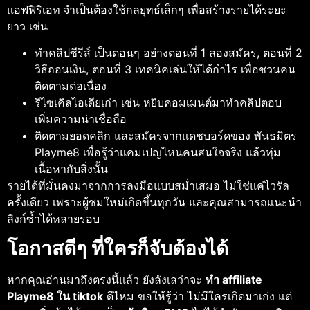
แอฟฟิริเอท
จำเป็นต้องใช้กลยุทธ์เล็กๆ เพื่อสร้างรายได้ระยะ
ยาว เช่น
ทำคลิปซีรีส์ เป็นตอนๆ อย่างตอนที่ 1 ลองสมัคร, ตอนที่ 2
วิธีถอนเงิน, ตอนที่ 3 เทคนิคเล่นให้ได้กำไร เพื่อชวนคน
ติดตามต่อเนื่อง
รีไซเคิลไอเดียเก่า เช่น หยิบคอมเมนต์มาทำคลิปตอบ
เพิ่มความน่าเชื่อถือ
ติดตามยอดคลิก และสมัครจากแดชบอร์ดของ พันธมิตร
Playme8 เพื่อรู้ว่าแคมเปญไหนคนสนใจจริง แล้วทุ่ม
เนื้อหากับสิ่งนั้น
รายได้ที่มั่นคงมาจากการลงมือแบบสม่ำเสมอ ไม่ใช่แค่ไวรัล
ครั้งเดียว เพราะผู้ชมใหม่เกิดขึ้นทุกวัน และคุณสามารถแนะนำ
ลิงก์ซ้ำได้หลายรอบ
โอกาสดีๆ ที่ใครก็จับต้องได้
หากคุณอ่านมาถึงตรงนี้แล้ว ยังลังเลว่าจะ
ทํา affiliate
Playme8 ใน tiktok
ดีไหม ขอให้รู้ว่า ไม่มีใครเกิดมาเก่ง แต่