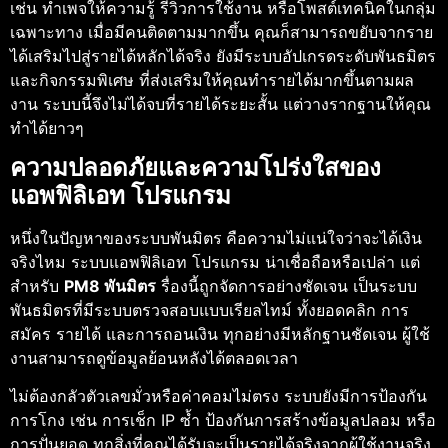
เช่น ทำเพจให้ความรู้ รีวิวการใช้งาน หรือโพสต์เทคนิคในกลุ่ม
เฉพาะทาง เมื่อมีคนติดตามมากขึ้น คุณก็สามารถขยับจากราย
ได้เสริมไปสู่รายได้หลักได้จริง ยังมีระบบอัปเกรดระดับพันธมิตร
และกิจกรรมพิเศษ ที่ส่งเสริมให้คุณทำรายได้มากขึ้นตามผล
งาน ระบบนี้จึงไม่ได้จบที่รายได้ระยะสั้น แต่วางรากฐานให้คุณ
ทำได้ยาวๆ
ความปลอดภัยและความโปร่งใสของ
แอพฟิลิเอท โปรแกรม
หนึ่งในปัญหาของระบบพันมิตร
คือความไม่แน่ใจว่าจะได้เงิน
จริงไหม ระบบแอพฟิลิเอท โปรแกรม น่าเชื่อถือหรือเปล่า แต่
สำหรับ
PM8 พันมิตร
รื่องนี้ถูกจัดการอย่างชัดเจน เป็นระบบ
พันธมิตรที่มีระบบตรวจสอบแบบเรียลไทม์ ทั้งยอดคลิก การ
สมัคร รายได้ และการถอนเงิน ทุกอย่างมีหลักฐานชัดเจน ผู้ใช้
งานสามารถดูข้อมูลย้อนหลังได้ตลอดเวลา
ไม่ต้องกลัวตัวเลขมั่วหรือค่าคอมไม่ตรง ระบบยังมีการป้องกัน
การโกง เช่น การเช็ก IP ซ้ำ ป้องกันการสร้างข้อมูลปลอม หรือ
การปั่นยอด ทุกสิ่งที่คุณได้รับจะเป็นรายได้จริงจากผู้ใช้งานจริง