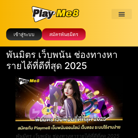
เข้าสู่ระบบ
สมัครพันธมิตร
พันมิตร เว็บพนัน ช่องทางหา
รายได้ที่ดีที่สุด 2025
พันมิตร เว็บพนัน ช่องทางหารายได้ที่ดีที่สุด 2025