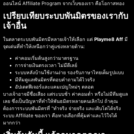
ออนไลน์ Affiliate Program จากเว็บของเรา คือโอกาสทอง
เปรียบเทียบระบบพันมิตรของเรากับ
เจ้าอื่น
ในตลาดระบบพันมิตรมีหลายเจ้าให้เลือก แต่
Playme8 Aff
มี
จุดเด่นที่ทำให้เหนือกว่าคู่แข่งหลายด้าน:
ค่าคอมเริ่มต้นสูงกว่ามาตรฐาน
การจ่ายเงินตรงเวลา ไม่มีดีเลย์
ระบบหลังบ้านใช้งานง่าย รองรับภาษาไทยเต็มรูปแบบ
มีทีมดูแลพันมิตรที่ตอบคำถามได้ไวจริง
อัปเดตฟีเจอร์และแคมเปญใหม่ๆ ตลอด
บางเจ้าอาจมีชื่อเสียง แต่ระบบช้า ค่าคอมต่ำ หรือไม่มีทีมดูแล
เลย ซึ่งเป็นปัญหาที่ทำให้พันธมิตรหลายคนเลิกไป ถ้าคุณ
ต้องการระบบพันมิตรที่ “ทำจริง จ่ายจริง และเติบโตได้จริง
ระบบ
Affiliate ของเรา คือทางเลือกที่คุ้มค่าและไว้ใจได้
มากกว่า