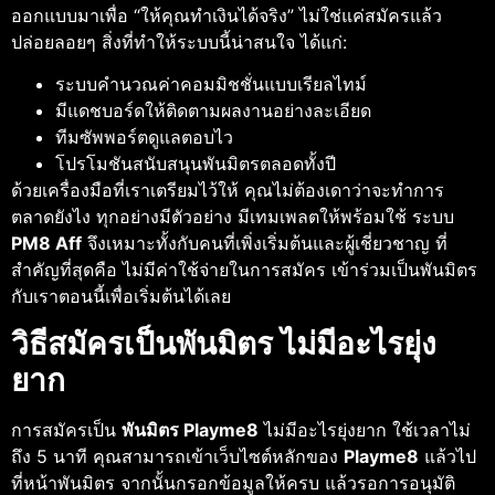
ออกแบบมาเพื่อ “ให้คุณทำเงินได้จริง” ไม่ใช่แค่สมัครแล้ว
ปล่อยลอยๆ สิ่งที่ทำให้ระบบนี้น่าสนใจ ได้แก่:
ระบบคำนวณค่าคอมมิชชั่นแบบเรียลไทม์
มีแดชบอร์ดให้ติดตามผลงานอย่างละเอียด
ทีมซัพพอร์ตดูแลตอบไว
โปรโมชันสนับสนุนพันมิตรตลอดทั้งปี
ด้วยเครื่องมือที่เราเตรียมไว้ให้ คุณไม่ต้องเดาว่าจะทำการ
ตลาดยังไง ทุกอย่างมีตัวอย่าง มีเทมเพลตให้พร้อมใช้ ระบบ
PM8 Aff
จึงเหมาะทั้งกับคนที่เพิ่งเริ่มต้นและผู้เชี่ยวชาญ ที่
สำคัญที่สุดคือ ไม่มีค่าใช้จ่ายในการสมัคร เข้าร่วมเป็นพันมิตร
กับเราตอนนี้เพื่อเริ่มต้นได้เลย
วิธีสมัครเป็นพันมิตร ไม่มีอะไรยุ่ง
ยาก
การสมัครเป็น
พันมิตร Playme8
ไม่มีอะไรยุ่งยาก ใช้เวลาไม่
ถึง 5 นาที คุณสามารถเข้าเว็บไซต์หลักของ
Playme8
แล้วไป
ที่หน้าพันมิตร จากนั้นกรอกข้อมูลให้ครบ แล้วรอการอนุมัติ