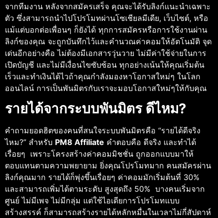
จากทีมงาน หลังจากสมัครเสร็จ คุณจะได้รับลิงก์แนะนำเฉพาะ
ตัว ซึ่งสามารถนำไปโปรโมทผ่านโซเชียลมีเดีย, เว็บไซต์, หรือ
แม้แต่บอกต่อเพื่อนๆ ก็ยังได้ ทุกการสมัครหรือการใช้งานผ่าน
ลิงก์ของคุณ จะถูกบันทึกไว้และคำนวณค่าคอมให้อัตโนมัติ จุด
เด่นอีกอย่างคือ ไม่ต้องมีเอกสารวุ่นวาย ไม่มีค่าใช้จ่ายในการ
เปิดบัญชี และไม่มีเงื่อนไขซับซ้อน ทุกอย่างเน้นให้คุณเริ่มต้น
เร็วและทำเงินได้ไวถ้าคุณกำลังมองหาโอกาสใหม่ๆ ในโลก
ออนไลน์ การเป็นพันมิตรกับเราจะมอบโอกาสใหม่ๆให้กับคุณ
รายได้จากระบบพันมิตร ดีไหม?
คำถามยอดฮิตของคนที่สนใจระบบพันมิตรคือ “รายได้ดีจริง
ไหม?” สำหรับ
PM8 Affiliate
คำตอบคือ ดีจริง และทำได้
เรื่อยๆ เพราะโครงสร้างค่าคอมมิชชั่น ถูกออกแบบมาให้
ตอบแทนตามความพยายาม ยิ่งคุณโปรโมทมาก คนสมัครผ่าน
ลิงก์คุณมาก รายได้ก็พุ่งขึ้นเรื่อยๆ ค่าคอมมักเริ่มต้นที่ 30%
และสามารถเพิ่มได้ตามระดับ สูงสุดถึง 50% บางคนเริ่มจาก
ศูนย์ ไม่มีเพจ ไม่มีกลุ่ม แต่ใช้ไอเดียการโปรโมทแบบ
สร้างสรรค์ ก็สามารถสร้างรายได้หลักหมื่นในเวลาไม่กี่สัปดาห์