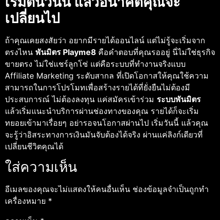
เริ่มต้นวันนี้ แล้วอนาคตคุณจะ
เปลี่ยนไป
ถ้าคุณเคยสงสัยว่า อยากมีรายได้ออนไลน์ แต่ไม่รู้จะเริ่มจาก
ตรงไหน
พันมิตร Playme8
คือคำตอบที่คุณรออยู่ นี่ไม่ใช่ธุรกิจ
ขายตรง ไม่ใช่แชร์ลูกโซ่ แต่คือระบบที่ทำงานจริงแบบ
Affiliate Marketing ระดับสากล ที่เปิดโอกาสให้คุณใช้ความ
สามารถในการโปรโมทเพื่อสร้างรายได้ที่ยั่งยืนไม่ต้องมี
ประสบการณ์ ไม่ต้องลงทุน แค่สมัครเข้าร่วม
ระบบพันมิตร
แล้วเริ่มแนะนำบริการผ่านช่องทางของคุณ รายได้ก็จะเริ่ม
ทยอยเข้ามาเรื่อยๆ อย่ารอจนโอกาสผ่านไป เริ่มวันนี้ แล้วคุณ
จะรู้ว่าอิสระทางการเงินมันจับต้องได้จริง ผ่านแค่ลิงก์เดียวที่
เปลี่ยนชีวิตคุณได้
ใส่ความเห็น
อีเมลของคุณจะไม่แสดงให้คนอื่นเห็น
ช่องข้อมูลจำเป็นถูกทำ
เครื่องหมาย
*