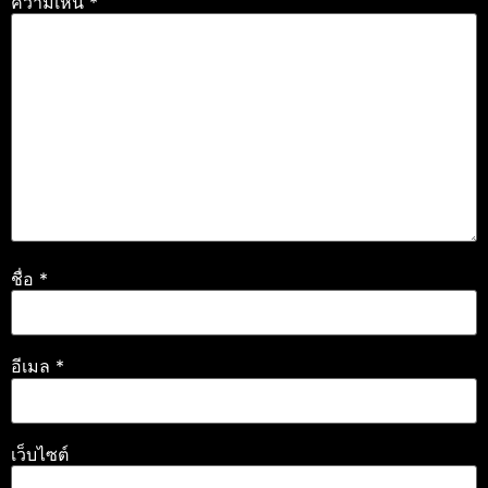
ความเห็น
*
ชื่อ
*
อีเมล
*
เว็บไซต์