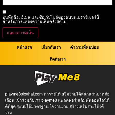
บันทึกชื่อ, อีเมล และชื่อเว็บไซต์ของฉันบนเบราว์เซอร์นี้
สำหรับการแสดงความเห็นครั้งถัดไป
หน้าแรก
เกี่ยวกับเรา
คำถามที่พบบ่อย
ติดต่อเรา
playme8slotthai.com หารายได้เสริมรายได้หลักแสนบาทต่อ
เดือน เข้าร่วมกับเรา playme8 แพลตฟอร์มเดิมพันออนไลน์ที่
ดีที่สุด ระบบได้มาตรฐาน ใช้งานง่าย สร้างเสริมรายได้ได้
จริง