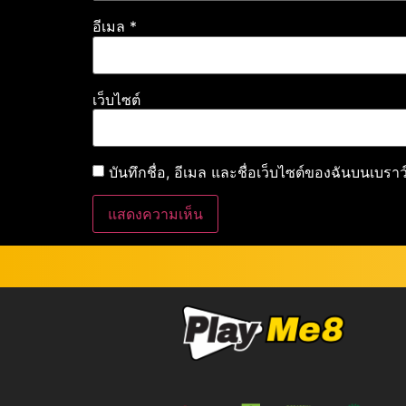
อีเมล
*
เว็บไซต์
บันทึกชื่อ, อีเมล และชื่อเว็บไซต์ของฉันบนเบรา