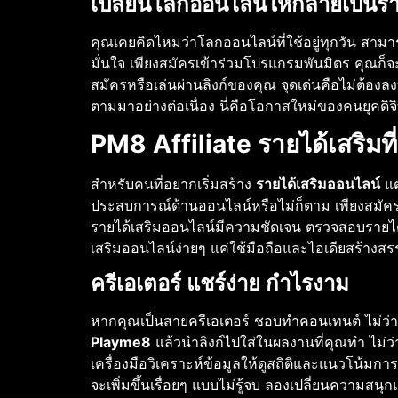
เปลี่ยนโลกออนไลน์ให้กลายเป็นรา
คุณเคยคิดไหมว่าโลกออนไลน์ที่ใช้อยู่ทุกวัน สาม
มั่นใจ เพียงสมัครเข้าร่วมโปรแกรมพันมิตร คุณก็จะไ
สมัครหรือเล่นผ่านลิงก์ของคุณ จุดเด่นคือไม่ต้อง
ตามมาอย่างต่อเนื่อง นี่คือโอกาสใหม่ของคนยุคดิจ
PM8 Affiliate รายได้เสริมที่ใ
สำหรับคนที่อยากเริ่มสร้าง
รายได้เสริมออนไลน์
แต
ประสบการณ์ด้านออนไลน์หรือไม่ก็ตาม เพียงสมั
รายได้เสริมออนไลน์มีความชัดเจน ตรวจสอบรายได้ได
เสริมออนไลน์ง่ายๆ แค่ใช้มือถือและไอเดียสร้าง
ครีเอเตอร์ แชร์ง่าย กำไรงาม
หากคุณเป็นสายครีเอเตอร์ ชอบทำคอนเทนต์ ไม่ว่
Playme8
แล้วนำลิงก์ไปใส่ในผลงานที่คุณทำ ไม่ว่
เครื่องมือวิเคราะห์ข้อมูลให้ดูสถิติและแนวโน้มก
จะเพิ่มขึ้นเรื่อยๆ แบบไม่รู้จบ ลองเปลี่ยนความสน