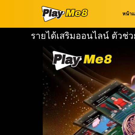
หน้า
รายได้เสริมออนไลน์ ตัวช่