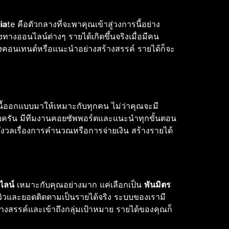
ia
te คือตัวกลางที่จะพาคุณเข้าสู่วงการนี้อย่าง
งทางออนไลน์ต่างๆ รายได้เกิดขึ้นจริงเมื่อมีคน
ร้างคอนเทนต์หรือแนะนำอย่างสร้างสรรค์ รายได้ก็จะ
นี้ออกแบบมาให้เหมาะกับทุกคน ไม่ว่าคุณจะมี
บครัน มีทีมงานคอยซัพพอร์ตและแนะนำทุกขั้นตอน
กังวลเรื่องการคำนวณหรือการจ่ายเงิน สร้างรายได้
ไลน์
เหมาะกับคุณอย่างมาก แค่เลือกเป็น
พันมิตร
อดวิวและยอดติดตามเป็นรายได้จริง ระบบของเรามี
้างสรรค์และเข้าถึงกลุ่มเป้าหมาย รายได้ของคุณก็