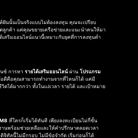
ห้ฝันนั้นเป็นจริงแบบไม่ต้องลงทุน คุณจะเปรียบ
พอร์ตลูกค้า แค่คุณขยายเครือข่ายและแนะนำคนให้มา
ยได้เสริมออนไลน์แนวนี้เหมาะกับยุคที่การลงทุนต่ำ
แลนซ์ การหา
รายได้เสริมออนไลน์
ผ่าน
โปรแกรม
้อดีคือคุณสามารถทำงานจากที่ไหนก็ได้ แค่มี
ีวิตได้มากกว่า ทั้งในแง่เวลา รายได้ และเป้าหมาย
M8
ที่ใครก็เริ่มได้ทันที เพียงลงทะเบียนไม่กี่ขั้น
ทีมงานพร้อมช่วยเหลือและให้คำปรึกษาตลอดเวลา
ลนี้ไม่มีกรอบ ไม่มีข้อจำกัด เริ่มก่อนก็ได้