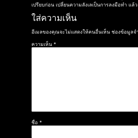
เปรียบก่อน เปลี่ยนความลังเลเป็นการลงมือทำ แล้
ใส่ความเห็น
อีเมลของคุณจะไม่แสดงให้คนอื่นเห็น
ช่องข้อมูลจ
ความเห็น
*
ชื่อ
*