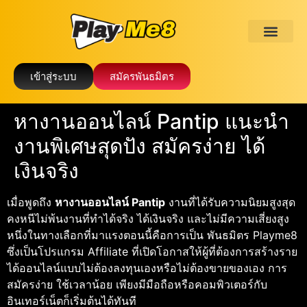
เข้าสู่ระบบ
สมัครพันธมิตร
หางานออนไลน์ Pantip แนะนำ
งานพิเศษสุดปัง สมัครง่าย ได้
เงินจริง
เมื่อพูดถึง
หางานออนไลน์ Pantip
งานที่ได้รับความนิยมสูงสุด
คงหนีไม่พ้นงานที่ทำได้จริง ได้เงินจริง และไม่มีความเสี่ยงสูง
หนึ่งในทางเลือกที่มาแรงตอนนี้คือการเป็น พันธมิตร Playme8
ซึ่งเป็นโปรแกรม Affiliate ที่เปิดโอกาสให้ผู้ที่ต้องการสร้างราย
ได้ออนไลน์แบบไม่ต้องลงทุนเองหรือไม่ต้องขายของเอง การ
สมัครง่าย ใช้เวลาน้อย เพียงมีมือถือหรือคอมพิวเตอร์กับ
อินเทอร์เน็ตก็เริ่มต้นได้ทันที