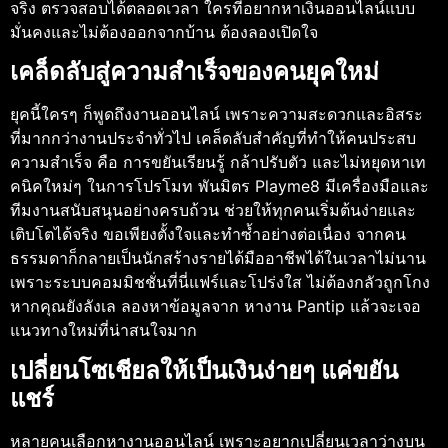
จริง ตรวจสอบได้ตลอดเวลา ใครที่อยากหาเงินออนไลน์แบบ
มั่นคงและไม่ต้องออกจากบ้าน ต้องลองเปิดใจ
เคล็ดลับสู่ความสำเร็จของคนยุคใหม่
ยุคนี้ใครๆ ก็พูดถึงงานออนไลน์ เพราะความสะดวกและอิสระ
ที่มากกว่างานประจำทั่วไป เคล็ดลับสำคัญที่ทำให้คนประสบ
ความสำเร็จ คือ การขยันเรียนรู้ กล้าปรับตัว และไม่หยุดหาเท
คนิคใหม่ๆ ในการโปรโมท พันมิตร Playme8 มีเครื่องมือและ
ทีมงานสนับสนุนอย่างครบถ้วน ช่วยให้ทุกคนเริ่มต้นง่ายและ
เติบโตได้จริง ขอเพียงตั้งใจและทำซ้ำอย่างต่อเนื่อง จากคน
ธรรมดาก็กลายเป็นนักสร้างรายได้มืออาชีพได้ในเวลาไม่นาน
เพราะระบบคอมมิชชั่นที่นี่แฟร์และโปร่งใส ไม่ต้องกลัวถูกโกง
หากคุณยังลังเล ลองหาข้อมูลจาก หางาน Pantip แล้วจะเจอ
แนวทางใหม่ที่น่าสนใจมาก
เปลี่ยนโซเชียลให้เป็นเงินง่ายๆ แค่ขยัน
แชร์
หลายคนเลือกหางานออนไลน์ เพราะอยากเปลี่ยนเวลาว่างบน