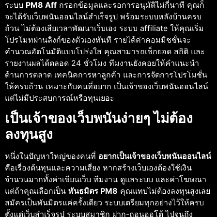
ระบบ
PM8 Aff
กรอกข้อมูลและรอการอนุมัติไม่กี่นาที คุณก็
จะได้รับเว็บพนันออนไลน์สำเร็จรูป พร้อมระบบหลังบ้านครบ
ถ้วน ไม่ต้องเสียเวลาพัฒนาเว็บเอง ระบบ affiliate ให้คุณเริ่ม
โปรโมทผ่านลิงก์ของตัวเองทันที รายได้ค่าคอมมิชชั่นจะ
คำนวณอัตโนมัติแบบโปร่งใส คุณสามารถเช็กยอด สถิติ และ
รายงานผลได้ตลอด 24 ชั่วโมง ทีมงานยังคอยให้คำแนะนำ
ด้านการตลาด เทคนิคการหาลูกค้า และการจัดการโปรโมชั่น
ให้ครบถ้วน เหมาะกับคนที่อยาก เป็นเจ้าของเว็บพนันออนไลน์
แต่ไม่มีประสบการณ์หรือทุนเยอะ
เป็นเจ้าของเว็บพนันง่ายๆ ไม่ต้อง
ลงทุนสูง
หนึ่งในปัญหาใหญ่ของคนที่
อยากเป็นเจ้าของเว็บพนันออนไลน์
คือเรื่องต้นทุนและความเสี่ยง หากสร้างเว็บเองต้องใช้เงิน
จำนวนมากทั้งค่าเขียนเว็บ ทีมงาน ดูแลระบบ และค่าโฆษณา
แต่ถ้าคุณเลือกเป็น
พันธมิตร PM8
คุณแทบไม่ต้องลงทุนสูงเลย
สมัครเป็นพันมิตรแค่ครั้งเดียว ระบบเตรียมทุกอย่างไว้ให้ครบ
ตั้งแต่เว็บสำเร็จรูป ระบบสมาชิก ฝาก-ถอนออโต้ ไปจนถึง