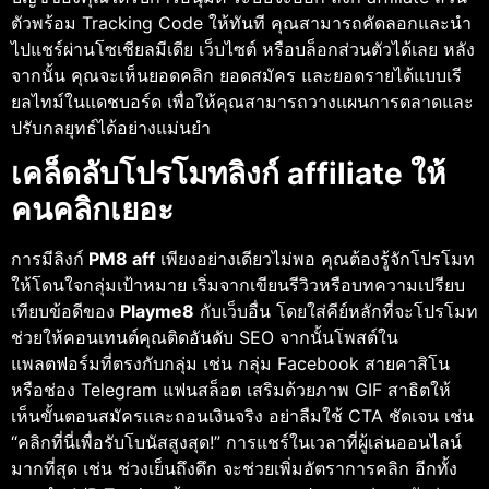
ตัวพร้อม Tracking Code ให้ทันที คุณสามารถคัดลอกและนำ
ไปแชร์ผ่านโซเชียลมีเดีย เว็บไซต์ หรือบล็อกส่วนตัวได้เลย หลัง
จากนั้น คุณจะเห็นยอดคลิก ยอดสมัคร และยอดรายได้แบบเรี
ยลไทม์ในแดชบอร์ด เพื่อให้คุณสามารถวางแผนการตลาดและ
ปรับกลยุทธ์ได้อย่างแม่นยำ
เคล็ดลับโปรโมทลิงก์ affiliate ให้
คนคลิกเยอะ
การมีลิงก์
PM8 aff
เพียงอย่างเดียวไม่พอ คุณต้องรู้จักโปรโมท
ให้โดนใจกลุ่มเป้าหมาย เริ่มจากเขียนรีวิวหรือบทความเปรียบ
เทียบข้อดีของ
Playme8
กับเว็บอื่น โดยใส่คีย์หลักที่จะโปรโมท
ช่วยให้คอนเทนต์คุณติดอันดับ SEO จากนั้นโพสต์ใน
แพลตฟอร์มที่ตรงกับกลุ่ม เช่น กลุ่ม Facebook สายคาสิโน
หรือช่อง Telegram แฟนสล็อต เสริมด้วยภาพ GIF สาธิตให้
เห็นขั้นตอนสมัครและถอนเงินจริง อย่าลืมใช้ CTA ชัดเจน เช่น
“คลิกที่นี่เพื่อรับโบนัสสูงสุด!” การแชร์ในเวลาที่ผู้เล่นออนไลน์
มากที่สุด เช่น ช่วงเย็นถึงดึก จะช่วยเพิ่มอัตราการคลิก อีกทั้ง