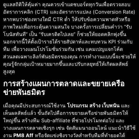
ดูแลสถิติให้คุ้มค่า คุณควรเข้าแดชบอร์ดทุกวันเพื่อตรวจสอบ
อัตราการคลิก (CTR) และอัตราการแปลง (Conversion Rate)
หากพบว่าช่องทางใดมี CTR ต่ำ ให้ปรับข้อความพาดหัวหรือ
ภาพใหม่เพื่อกระตุ้นความสนใจ บางครั้งการเปลี่ยนคำว่า “รับ
โบนัสทันที” เป็น “รับเครดิตไปเลย” ก็ช่วยให้ยอดคลิกพุ่งขึ้น
นอกจากนี้ให้ตั้งเป้ารายได้รายสัปดาห์และทบทวน KPI ร่วมกับ
ทีม เพื่อวางแผนโปรโมชั่นร่วมกัน เช่น แคมเปญแจกโค้ด
ส่วนลดเฉพาะลิงก์พันธมิตรของคุณ การทำงานแบบนี้จะช่วยให้
คุณรู้จักกลุ่มเป้าหมายมากขึ้นและปรับกลยุทธ์ให้เกิดผลลัพธ์
สูงสุด
การสร้างแผนการตลาดและขยายเครือ
ข่ายพันธมิตร
เมื่อคุณมีประสบการณ์ใช้งาน
โปรแกรม สร้าง เว็บพนัน
และ
เห็นผลลัพธ์แล้ว ขั้นถัดไปคือการขยายเครือข่ายพันธมิตรให้
ใหญ่ขึ้น สร้างทีม Sub-affiliate ที่ช่วยโปรโมทต่อไป และ
วางแผนการตลาดเชิงรุก เช่น จัดสัมมนาออนไลน์ แนะนำวิธีใช้
งาน
PM8 Aff
หรือจัดแข่งชิงรางวัลสำหรับทีมที่ทำยอดได้