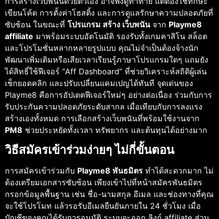
การสร้างเว็บพนันด้วยตัวเอง อาจฟังดูท้าทาย แต่ต้องใช้ทักษะ
เขียนโค้ด การตั้งค่าโฮสติ้ง และการดูแลรักษาความปลอดภัยที่
ซับซ้อน ในขณะที่
โปรแกรม สร้าง เว็บพนัน
จาก
Playme8
affiliate
มาพร้อมระบบอัตโนมัติ รองรับทั้งเกมคาสิโน สล็อต
และโปรโมชั่นหลากหลายรูปแบบ คุณไม่จำเป็นต้องจ้างนัก
พัฒนาเพิ่มเติมหรือเสียเวลาเรียนรู้ภาษาโปรแกรมใดๆ แถมยัง
ได้สิทธิ์ใช้ฟีเจอร์ “Aff Dashboard” ที่ช่วยวิเคราะห์สถิติผู้เล่น
เช็กยอดคลิก และปรับเปลี่ยนแคมเปญได้ทันที จุดเด่นของ
Playme8 คือการอัปเดตฟีเจอร์ใหม่ๆ อย่างต่อเนื่อง ร่วมกับการ
รับประกันความปลอดภัยระดับสากล เมื่อเทียบกับการลงแรง
สร้างเองทั้งหมด การเลือกสร้างเว็บพนันที่พร้อมใช้งานจาก
PM8
ช่วยประหยัดทั้งเวลา ทรัพยากร และต้นทุนได้อย่างมาก
วิธีสมัครเข้าร่วมง่ายๆ ไม่กี่ขั้นตอน
การสมัครเข้าร่วมกับ
Playme8 พันธมิตร
ทำได้สะดวกมาก ไม่
ต้องเตรียมเอกสารซับซ้อน เพียงเข้าไปที่หน้าสมัครพันธมิตร
กรอกข้อมูลพื้นฐาน เช่น ชื่อ-นามสกุล อีเมล และช่องทางที่คุณ
จะใช้โปรโมท แล้วรอรับอีเมลยืนยันภายใน 24 ชั่วโมง เมื่อ
บัญชีของคุณได้รับการอนุมัติ ระบบจะออก ลิงก์ affiliate ส่วน