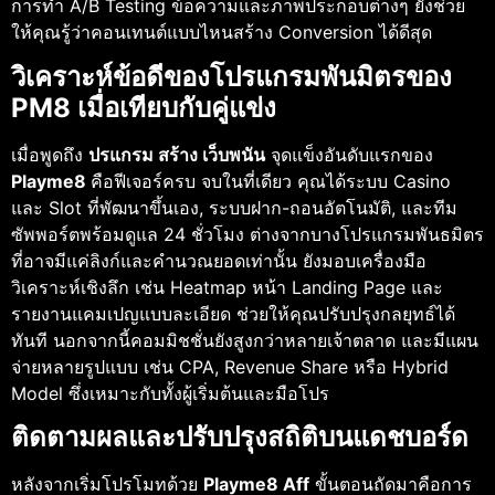
การทำ A/B Testing ข้อความและภาพประกอบต่างๆ ยังช่วย
ให้คุณรู้ว่าคอนเทนต์แบบไหนสร้าง Conversion ได้ดีสุด
วิเคราะห์ข้อดีของโปรแกรมพันมิตรของ
PM8 เมื่อเทียบกับคู่แข่ง
เมื่อพูดถึง
ปรแกรม สร้าง เว็บพนัน
จุดแข็งอันดับแรกของ
Playme8
คือฟีเจอร์ครบ จบในที่เดียว คุณได้ระบบ Casino
และ Slot ที่พัฒนาขึ้นเอง, ระบบฝาก-ถอนอัตโนมัติ, และทีม
ซัพพอร์ตพร้อมดูแล 24 ชั่วโมง ต่างจากบางโปรแกรมพันธมิตร
ที่อาจมีแค่ลิงก์และคำนวณยอดเท่านั้น ยังมอบเครื่องมือ
วิเคราะห์เชิงลึก เช่น Heatmap หน้า Landing Page และ
รายงานแคมเปญแบบละเอียด ช่วยให้คุณปรับปรุงกลยุทธ์ได้
ทันที นอกจากนี้คอมมิชชั่นยังสูงกว่าหลายเจ้าตลาด และมีแผน
จ่ายหลายรูปแบบ เช่น CPA, Revenue Share หรือ Hybrid
Model ซึ่งเหมาะกับทั้งผู้เริ่มต้นและมือโปร
ติดตามผลและปรับปรุงสถิติบนแดชบอร์ด
หลังจากเริ่มโปรโมทด้วย
Playme8 Aff
ขั้นตอนถัดมาคือการ